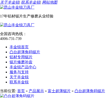
关于丰金锐
|
联系丰金锐
|
网站地图
17年铝材锯片生产修磨从业经验
全国咨询热线：
4006-731-739
丰金锐首页
凸台超薄角码锯片
铝材专用锯片
锯片修磨补齿
丰金锐产品中心
服务与支持
关于丰金锐
联系丰金锐
当前位置:
首页
»
产品展示
»
富士超薄锯片
»
凸台超薄角码锯片