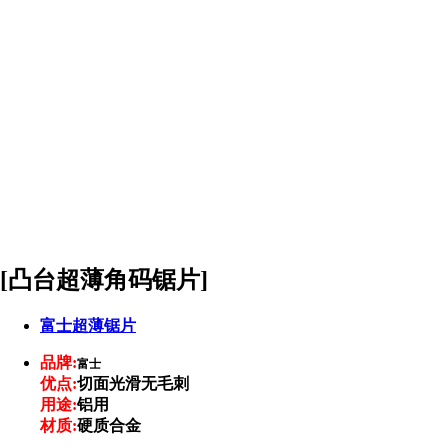
[凸台超薄角码锯片]
富士超薄锯片
品牌:
富士
优点:
切面光滑无毛刺
用途:
铝用
材质:
硬质合金