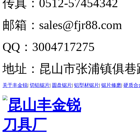
传真：
0512-57454342
邮箱：
sales@fjr88.com
QQ：
3004717275
地址：
昆山市张浦镇俱巷路
关于丰金锐
|
切铝锯片
|
圆盘锯片
|
铝型材锯片
|
锯片修磨
|
硬质合