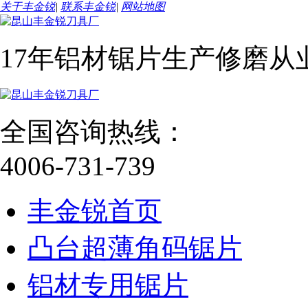
关于丰金锐
|
联系丰金锐
|
网站地图
17年铝材锯片生产修磨从
全国咨询热线：
4006-731-739
丰金锐首页
凸台超薄角码锯片
铝材专用锯片