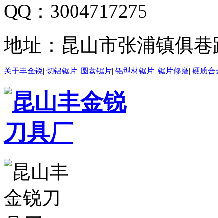
QQ：
3004717275
地址：
昆山市张浦镇俱巷路
关于丰金锐
|
切铝锯片
|
圆盘锯片
|
铝型材锯片
|
锯片修磨
|
硬质合