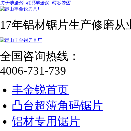
关于丰金锐
|
联系丰金锐
|
网站地图
17年铝材锯片生产修磨从
全国咨询热线：
4006-731-739
丰金锐首页
凸台超薄角码锯片
铝材专用锯片