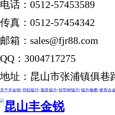
电话：
0512-57453589
传真：
0512-57454342
邮箱：
sales@fjr88.com
QQ：
3004717275
地址：
昆山市张浦镇俱巷路
关于丰金锐
|
切铝锯片
|
圆盘锯片
|
铝型材锯片
|
锯片修磨
|
硬质合