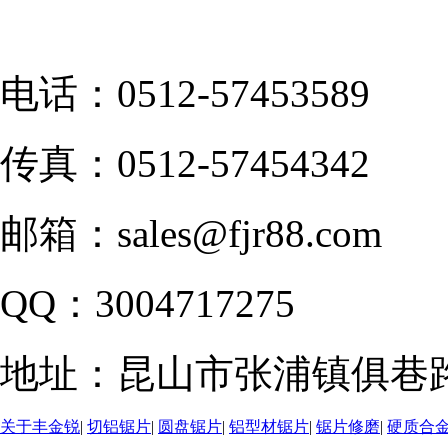
电话：
0512-57453589
传真：
0512-57454342
邮箱：
sales@fjr88.com
QQ：
3004717275
地址：
昆山市张浦镇俱巷路
关于丰金锐
|
切铝锯片
|
圆盘锯片
|
铝型材锯片
|
锯片修磨
|
硬质合