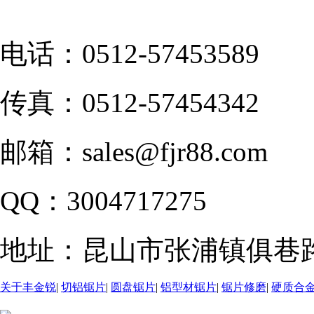
电话：
0512-57453589
传真：
0512-57454342
邮箱：
sales@fjr88.com
QQ：
3004717275
地址：
昆山市张浦镇俱巷路
关于丰金锐
|
切铝锯片
|
圆盘锯片
|
铝型材锯片
|
锯片修磨
|
硬质合