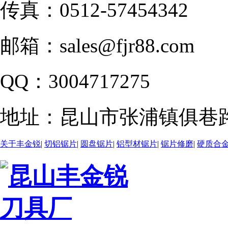
传真：
0512-57454342
邮箱：
sales@fjr88.com
QQ：
3004717275
地址：
昆山市张浦镇俱巷路
关于丰金锐
|
切铝锯片
|
圆盘锯片
|
铝型材锯片
|
锯片修磨
|
硬质合